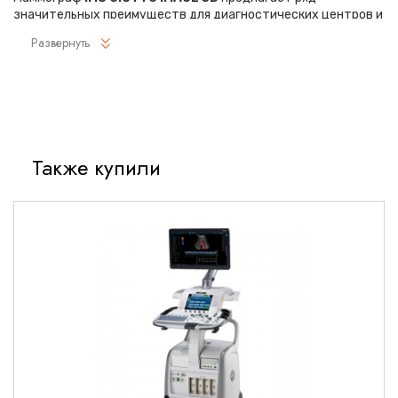
значительных преимуществ для диагностических центров и
клиник:
Развернуть
Технология цифрового томосинтеза для трехмерной
визуализации тканей
Автоматическая оптимизация экспозиции для снижения
дозы облучения
Также купили
Высокое разрешение изображения до 50 микрон
Эргономичный дизайн для комфорта пациента и
оператора
Интеграция с системами PACS и DICOM
Технические характеристики
Система визуализации
Тип детектора: цифровой плоскопанельный
Размер детектора: 24×30 см