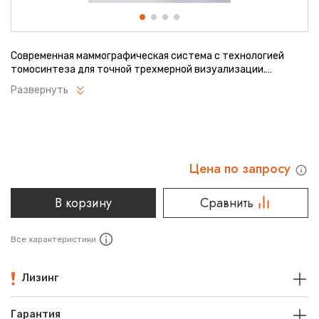
Современная маммографическая система с технологией
томосинтеза для точной трехмерной визуализации.
Обеспечивает высокое качество изображения при
Развернуть
минимальной лучевой нагрузке. Подходит для скрининговых
программ и углубленной диагностики. Интегрируется с
медицинскими информационными системами.
Цена по запросу
В корзину
Сравнить
Все характеристики
Лизинг
Гарантия